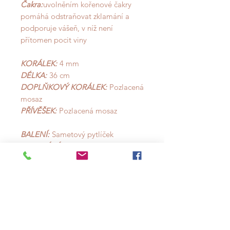
Čakra:
uvolněním kořenové čakry
pomáhá odstraňovat zklamání a
podporuje vášeň, v níž není
přítomen pocit viny
KORÁLEK:
4 mm
DÉLKA:
36 cm
DOPLŇKOVÝ KORÁLEK:
Pozlacená
mosaz
PŘÍVĚŠEK:
Pozlacená mosaz
BALENÍ:
Sametový pytlíček
ODESLÁNÍ:
3 - 5 pracovních dní od
zaplacení objednávky
MOŽNOST
VRÁCENÍ:
30 pracovních dní od
doručení objednávky
*Cena je za 1 kus náhrdelníku,
který můžete kombinovat s