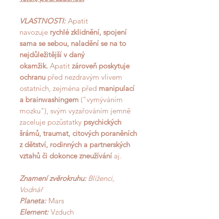
VLASTNOSTI:
Apatit
navozuje
rychlé zklidnění, spojení
sama se sebou, naladění se na to
nejdůležitější v daný
okamžik.
Apatit
zároveň poskytuje
ochranu
před nezdravým vlivem
ostatních, zejména
před
manipulací
a brainwashingem
("vymýváním
mozku"), svým vyzařováním jemně
zaceluje pozůstatky
psychických
šrámů,
traumat, citových poraněních
z dětství, rodinných a partnerských
vztahů či dokonce zneužívání
aj.
Znamení zvěrokruhu:
Blíženci,
Vodnář
Planeta:
Mars
Element:
Vzduch