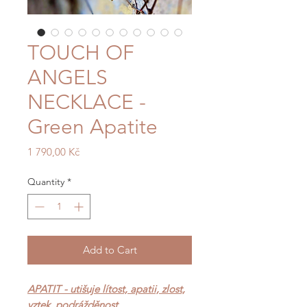
TOUCH OF
ANGELS
NECKLACE -
Green Apatite
Price
1 790,00 Kč
Quantity
*
Add to Cart
APATIT - utišuje lítost, apatii, zlost,
vztek, podrážděnost