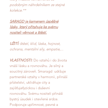
podobným náhrdelníkem ze stejné
kolekce.**
SARAGD je kamenem úspěšné
lásky, který přitahuje ke svému
nositeli věrnost a štěstí.
UŽITÍ:
štěstí, klid, láska, hojnost,
ochrana, mentální síly, empatie,...
VLASTNOSTI:
Do vztahů i do života
vnáší lásku a rovnováhu. Je silný a
soucitný zároveň. Smaragd udržuje
partnerské vztahy v harmonii, přináší
přátelství, uklidňuje city a
zajišťujefyzickou i duševní
rovnováhu. Svému nositeli přináší
bystrý úsudek i otevřené srdce.
Podporuje upřímnost, pevné a