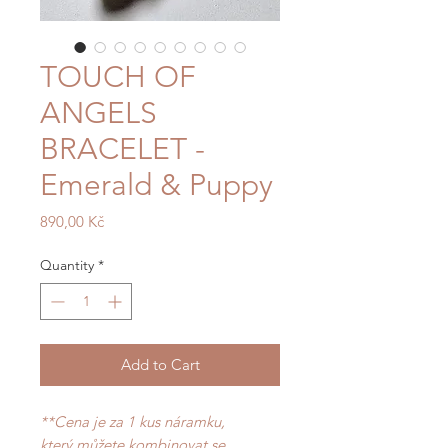
TOUCH OF
ANGELS
BRACELET -
Emerald & Puppy
Price
890,00 Kč
Quantity
*
Add to Cart
**Cena je za 1 kus náramku,
který můžete kombinovat se