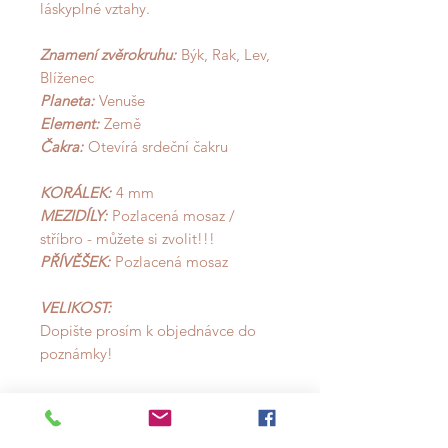
láskyplné vztahy.
Znamení zvěrokruhu:
Býk, Rak, Lev,
Blíženec
Planeta:
Venuše
Element:
Země
Čakra:
Otevírá srdeční čakru
KORÁLEK:
4 mm
MEZIDÍLY:
Pozlacená mosaz /
stříbro - můžete si zvolit!!!
PŘÍVĚŠEK:
Pozlacená mosaz
VELIKOST:
Dopište prosím k objednávce do
poznámky!
S
- obvod ruky cca 15-16 cm
M
- obvod ruky cca 17-18 cm
L
- obvod ruky cca 19-20 cm