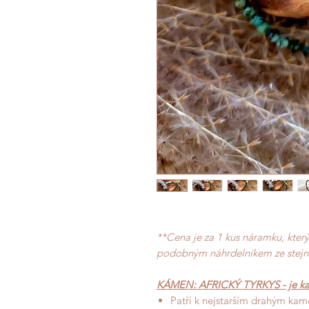
**Cena je za 1 kus náramku, kte
podobným náhrdelníkem ze stejn
KÁMEN: AFRICKÝ TYRKYS - je ka
Patří k nejstarším drahým ka