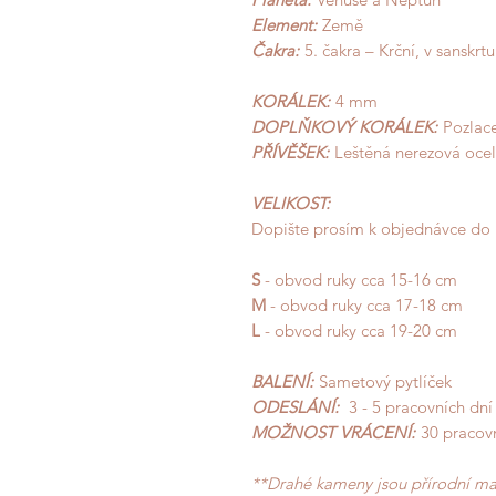
Element:
Země
Čakra:
5. čakra – Krční, v sanskrt
KORÁLEK:
4 mm
DOPLŇKOVÝ KORÁLEK:
Pozlace
PŘÍVĚŠEK:
Leštěná nerezová ocel
VELIKOST:
Dopište prosím k objednávce do
S
- obvod ruky cca 15-16 cm
M
- obvod ruky cca 17-18 cm
L
- obvod ruky cca 19-20 cm
BALENÍ:
Sametový pytlíček
ODESLÁNÍ:
3 - 5 pracovních dn
MOŽNOST VRÁCENÍ:
30 pracov
**Drahé kameny jsou přírodní mate