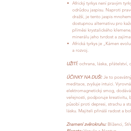
Africký tyrkys není pravým tyrk
odrůdou jaspisu. Naproti prav
dražší, je tento jaspis mnohem 
dostupnou alternativu pro kaž
příměsi krystalického křemene
minerálu jeho tvrdost a zajíma
Africká tyrkys je „Kámen evolu
a rozvoj.
UŽITÍ:
ochrana, láska, přátelství, 
ÚČINKY NA DUŠI:
Je to posvátn
meditace, zvyšuje intuici. Vyrovn
elektromagnetický smog, dodává s
veřejnosti, podporuje kreativitu, 
působí proti depresi, strachu a 
lásku. Majiteli přináší radost a bo
Znamení zvěrokruhu:
Blíženci, St
Planeta:
Venuše a Neptun