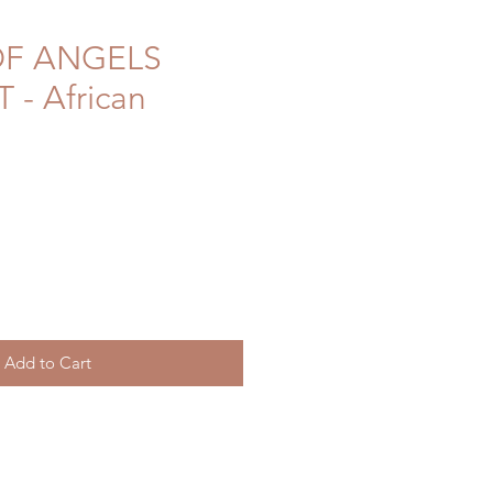
F ANGELS
- African
Add to Cart