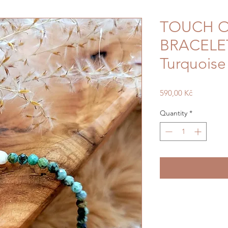
TOUCH O
BRACELET 
Turquoise
Price
590,00 Kč
Quantity
*