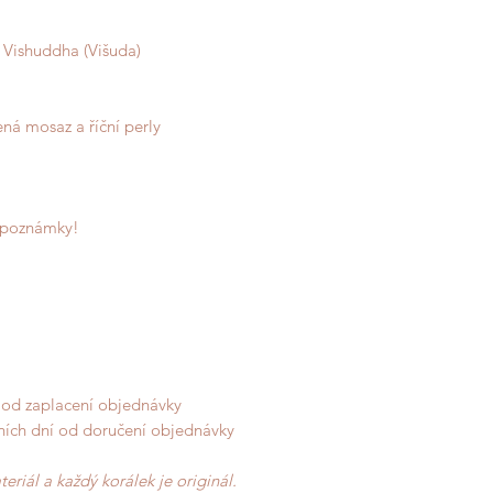
u Vishuddha (Višuda)
ná mosaz a říční perly
 poznámky!
í od zaplacení objednávky
ních dní od doručení objednávky
riál a každý korálek je originál.