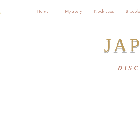
Home
My Story
Necklaces
Bracele
JAP
DIS