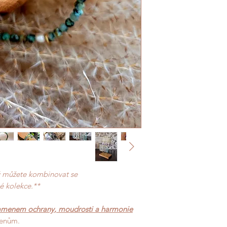
rý můžete kombinovat se
é kolekce.**
menem ochrany, moudrosti a harmonie
menům.