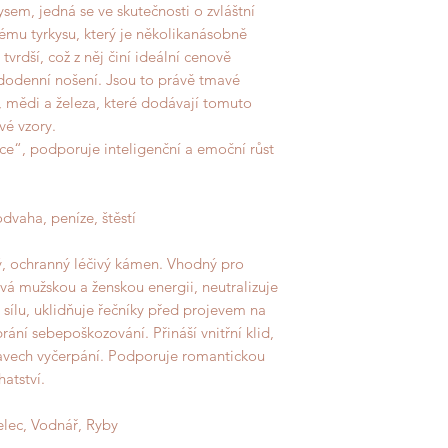
ysem, jedná se ve skutečnosti o zvláštní
ému tyrkysu, který je několikanásobně
tvrdší, což z něj činí ideální cenově
dodenní nošení. Jsou to právě tmavé
, mědi a železa, které dodávají tomuto
vé vzory.
ce“, podporuje inteligenční a emoční růst
odvaha, peníze, štěstí
ý, ochranný léčivý kámen. Vhodný pro
ává mužskou a ženskou energii, neutralizuje
ílu, uklidňuje řečníky před projevem na
brání sebepoškozování. Přináší vnitřní klid,
stavech vyčerpání. Podporuje romantickou
hatství.
řelec, Vodnář, Ryby