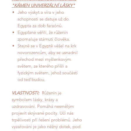
"KÁMEN UNIVERZÁLNÍ LÁSKY"
Jeho výskyt a víra v jeho
schopnosti se datuje už do
Egypta za dob faraónů.
Egypťané věřili, že růženín
zpomaluje stárnutí člověka.
Stejně se v Egyptě věšel na krk
novorozencům, aby se usnadnil
přechod mezi myšlenkovým
světem, ze kterého přišli a
fyzickým světem, jehož součástí
od teď budou.
VLASTNOSTI:
Růženín je
symbolem lásky, krásy a
uzdravování. Pomáhá nesmělým
projevit skrývané pocity. Učí nás
trpělivosti při řešení problémů. Jeho
vyzařování je jako něžný dotek, pod