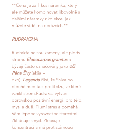
**Cena je za 1 kus náramku, který
ale můžete kombinovat libovolně s
dalšími náramky z kolekce, jak
můžete vidět na obrázcích.**
RUDRAKSHA
Rudrakša nejsou kameny, ale plody
stromu
Elaeocarpus granitus
a
bývají často označovány jako
oči
Pána Šivy
(akša =
oko).
Legenda
říká, že Shiva po
dlouhé meditaci prolil slzu, ze které
vznikl strom.Rudrakša vytváří
obrovskou pozitivní energii pro tělo,
mysl a duši. Tlumí stres a pomáhá
Vám lépe se vyrovnat se starostmi.
Zklidňuje smysl. Zlepšuje
koncentraci a má protistárnoucí