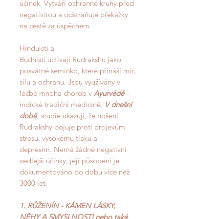
účinek. Vytváří ochranné kruhy před
negativitou a odstraňuje překážky
na cestě za úspěchem.
Hinduisti a
Budhisti uctívají Rudrakshu jako
posvátné semínko, které přináší mír,
sílu a ochranu. Jsou využívány v
léčbě mnoha chorob v
Ayurvédě
–
indické tradiční medicíně.
V dnešní
době
, studie ukazují, že nošení
Rudrakshy bojuje proti projevům
stresu, vysokému tlaku a
depresím. Nemá žádné negativní
vedlejší účinky, její působení je
dokumentováno po dobu více než
3000 let.
1. RŮŽENÍN - KÁMEN LÁSKY,
NĚHY A SMYSLNOSTI nebo také