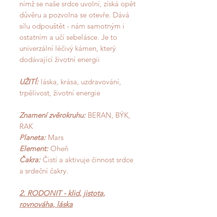
nímž se naše srdce uvolní, získá opět
důvěru a pozvolna se otevře. Dává
sílu odpouštět - nám samotným i
ostatním a učí sebelásce. Je to
univerzální léčivý kámen, který
dodávající životní energii
UŽITÍ:
láska, krása, uzdravování,
trpělivost, životní energie
Znamení zvěrokruhu:
BERAN, BÝK,
RAK
Planeta:
Mars
Element:
Oheň
Čakra:
Čistí a aktivuje činnost srdce
a srdeční čakry.
2. RODONIT - klid, jistota,
rovnováha, láska