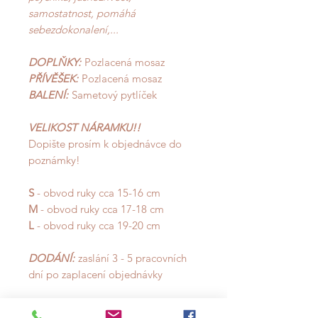
samostatnost, pomáhá
sebezdokonalení,...
DOPLŇKY:
Pozlacená mosaz
PŘÍVĚŠEK:
Pozlacená mosaz
BALENÍ:
Sametový pytlíček
VELIKOST NÁRAMKU!!
Dopište prosím k objednávce do
poznámky!
S
- obvod ruky cca 15-16 cm
M
- obvod ruky cca 17-18 cm
L
- obvod ruky cca 19-20 cm
DODÁNÍ:
zaslání 3 - 5 pracovních
dní po zaplacení objednávky
VRÁCENÍ:
30 dní od doručení