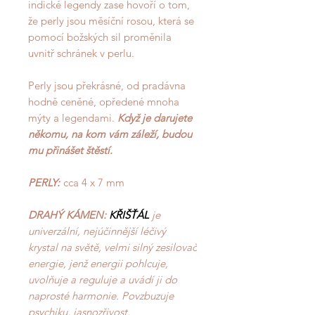
indické legendy zase hovoří o tom,
že perly jsou měsíční rosou, která se
pomocí božských sil proměnila
uvnitř schránek v perlu.
Perly jsou překrásné, od pradávna
hodně ceněné, opředené mnoha
mýty a legendami.
Když je darujete
někomu, na kom vám záleží, budou
mu přinášet štěstí.
PERLY:
cca 4 x 7 mm
DRAHÝ KÁMEN:
KŘIŠŤÁL
je
univerzální, nejúčinnější léčivý
krystal na světě, velmi silný zesilovač
energie, jenž energii pohlcuje,
uvolňuje a reguluje a uvádí ji do
naprosté harmonie. Povzbuzuje
psychiku, jasnozřivost,