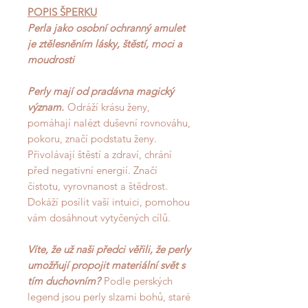
POPIS ŠPERKU
Perla jako osobní ochranný amulet
je ztělesněním lásky, štěstí, moci a
moudrosti
Perly mají od pradávna magický
význam.
Odráží krásu ženy,
pomáhají nalézt duševní rovnováhu,
pokoru, značí podstatu ženy.
Přivolávají štěstí a zdraví, chrání
před negativní energií. Značí
čistotu, vyrovnanost a štědrost.
Dokáží posílit vaší intuici, pomohou
vám dosáhnout vytyčených cílů.
Víte, že už naši předci věřili, že perly
umožňují propojit materiální svět s
tím duchovní
m?
Podle perských
legend jsou perly slzami bohů, staré