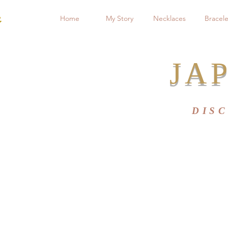
Home
My Story
Necklaces
Bracele
JAP
DIS