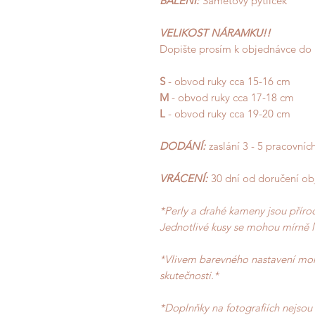
BALENÍ:
Sametový pytlíček
VELIKOST NÁRAMKU!!
Dopište prosím k objednávce do
S
- obvod ruky cca 15-16 cm
M
- obvod ruky cca 17-18 cm
L
- obvod ruky cca 19-20 cm
DODÁNÍ:
zaslání 3 - 5 pracovní
VRÁCENÍ:
30 dní od doručení o
*Perly a drahé kameny jsou přírod
Jednotlivé kusy se mohou mírně l
*Vlivem barevného nastavení moni
skutečnosti.*
*Doplnňky na fotografiích nejsou