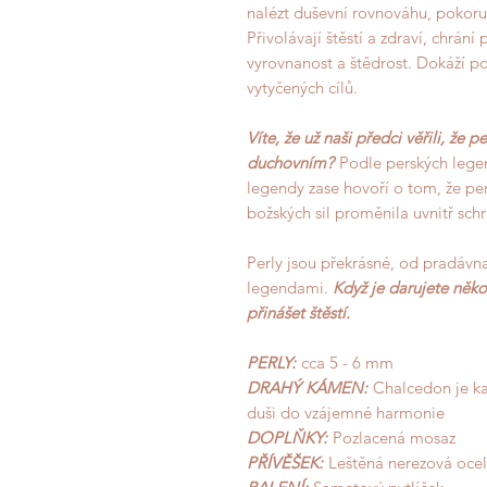
nalézt duševní rovnováhu, pokoru
Přivolávají štěstí a zdraví, chrání
vyrovnanost a štědrost. Dokáží p
vytyčených cílů.
Víte, že už naši předci věřili, že 
duchovní
m?
Podle perských legen
legendy zase hovoří o tom, že per
božských sil proměnila uvnitř schr
Perly jsou překrásné, od pradáv
legendami.
Když je darujete něk
přinášet štěstí.
PERLY:
cca 5 - 6 mm
DRAHÝ KÁMEN:
Chalcedon je ka
duši do vzájemné harmonie
DOPLŇKY:
Pozlacená mosaz
PŘÍVĚŠEK:
Leštěná nerezová ocel