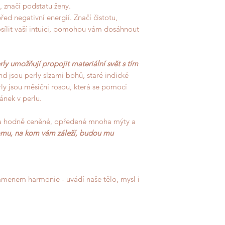
, značí podstatu ženy.
 před negativní energií. Značí čistotu,
osílit vaší intuici, pomohou vám dosáhnout
perly umožňují propojit materiální svět s tím
d jsou perly slzami bohů, staré indické
ly jsou měsíční rosou, která se pomocí
ánek v perlu.
na hodně ceněné, opředené mnoha mýty a
omu, na kom vám záleží, budou mu
menem harmonie - uvádí naše tělo, mysl i