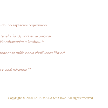
ch dní po zaplacení objednávky
riál a každý korálek je originál.
išit zabarvením a kresbou.**
itoru se může barva zboží lehce lišit od
u v ceně náramku.**
Copyright © 2020 JAPA MALA with love. All rights reserved.