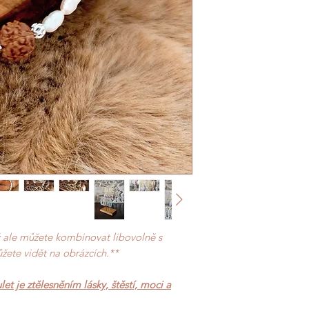
ý ale můžete kombinovat libovolně s
žete vidět na obrázcích.**
t je ztělesněním lásky, štěstí, moci a