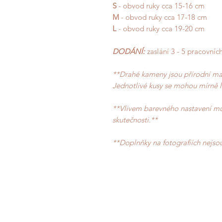
S
- obvod ruky cca 15-16 cm
M
- obvod ruky cca 17-18 cm
L
- obvod ruky cca 19-20 cm
DODÁNÍ:
zaslání 3 - 5 pracovní
**Drahé kameny jsou přírodní mate
Jednotlivé kusy se mohou mírně l
**Vlivem barevného nastavení mon
skutečnosti.**
**Doplnňky na fotografiích nejso