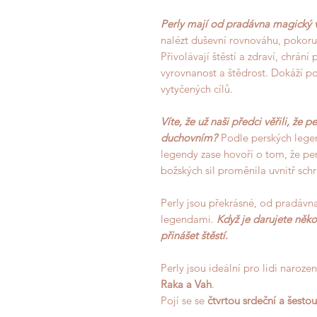
Perly mají od pradávna magický 
nalézt duševní rovnováhu, pokoru
Přivolávají štěstí a zdraví, chrání
vyrovnanost a štědrost. Dokáží p
vytyčených cílů.
Víte, že už naši předci věřili, že 
duchovní
m?
Podle perských legen
legendy zase hovoří o tom, že per
božských sil proměnila uvnitř schr
Perly jsou překrásné, od pradáv
legendami.
Když je darujete něk
přinášet štěstí.
Perly jsou ideální pro lidi naroz
Raka a Vah
.
Pojí se se
čtvrtou srdeční a š
estou