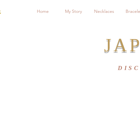
Home
My Story
Necklaces
Bracele
JAP
DIS