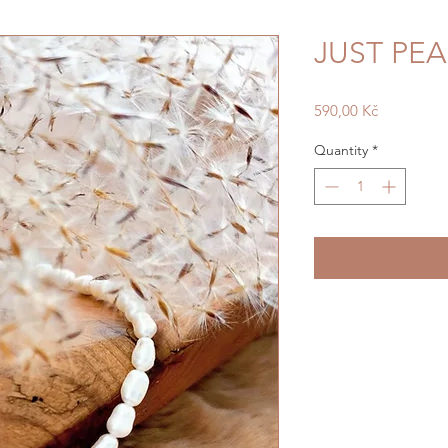
JUST PEA
Price
590,00 Kč
Quantity
*