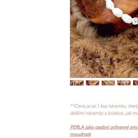
**Cena je za 1 kus náramku, kter
dalšími náramky z kolekce, jak mů
PERLA jako osobní ochranný amule
moudrosti