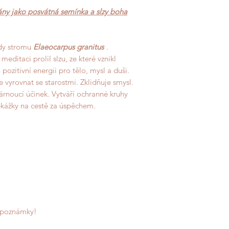
y jako posvátná semínka a slzy boha
dy stromu
Elaeocarpus granitus
.
meditaci prolil slzu, ze které vznikl
ozitivní energii pro tělo, mysl a duši.
vyrovnat se starostmi. Zklidňuje smysl.
árnoucí účinek. Vytváří ochranné kruhy
ekážky na cestě za úspěchem.
 poznámky!