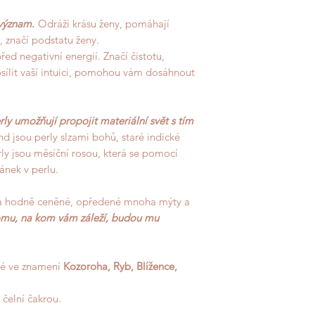
význam.
Odráží krásu ženy, pomáhají
, značí podstatu ženy.
 před negativní energií. Značí čistotu,
osílit vaší intuici, pomohou vám dosáhnout
perly umožňují propojit materiální svět s tím
d jsou perly slzami bohů, staré indické
ly jsou měsíční rosou, která se pomocí
ánek v perlu.
na hodně ceněné, opředené mnoha mýty a
omu, na kom vám záleží, budou mu
ené ve znamení
Kozoroha, Ryb, Blížence,
čelní čakrou.