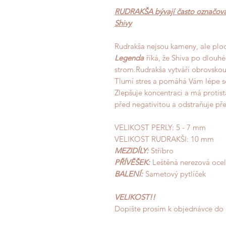
RUDRAKŠA bývají často označován
Shivy
Rudrakša nejsou kameny, ale plo
Legenda
říká, že Shiva po dlouhé 
strom.Rudrakša vytváří obrovskou p
Tlumí stres a pomáhá Vám lépe se 
Zlepšuje koncentraci a má protist
před negativitou a odstraňuje př
VELIKOST PERLY:
5 - 7 mm
VELIKOST RUDRAKŠI:
10 mm
MEZIDÍLY:
Stříbro
PŘÍVĚŠEK:
Leštěná nerezová ocel
BALENÍ:
Sametový pytlíček
VELIKOST!!
Dopište prosím k objednávce do