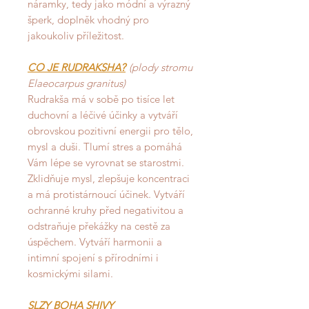
náramky, tedy jako módní a výrazný
šperk, doplněk vhodný pro
jakoukoliv příležitost.
CO JE RUDRAKSHA?
(plody stromu
Elaeocarpus granitus)
Rudrakša má v sobě po tisíce let
duchovní a léčivé účinky a vytváří
obrovskou pozitivní energii pro tělo,
mysl a duši. Tlumí stres a pomáhá
Vám lépe se vyrovnat se starostmi.
Zklidňuje mysl, zlepšuje koncentraci
a má protistárnoucí účinek. Vytváří
ochranné kruhy před negativitou a
odstraňuje překážky na cestě za
úspěchem. Vytváří harmonii a
intimní spojení s přírodními i
kosmickými silami.
SLZY BOHA SHIVY