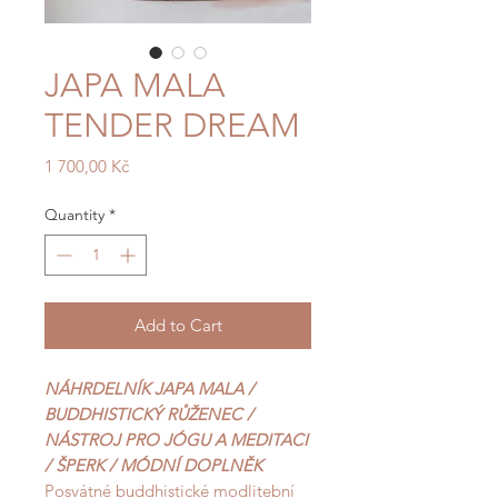
JAPA MALA
TENDER DREAM
Price
1 700,00 Kč
Quantity
*
Add to Cart
NÁHRDELNÍK JAPA MALA /
BUDDHISTICKÝ RŮŽENEC /
NÁSTROJ PRO JÓGU A MEDITACI
/ ŠPERK / MÓDNÍ DOPLNĚK
Posvátné buddhistické modlitební