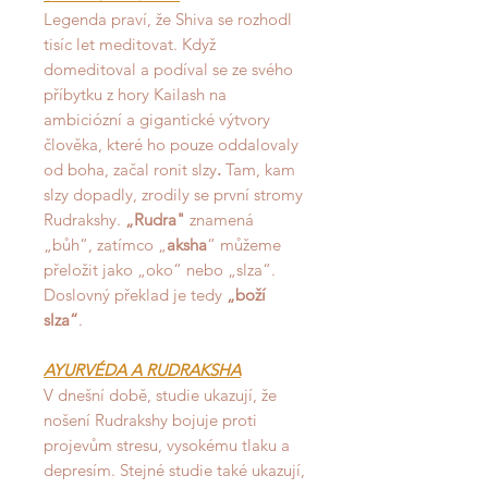
Legenda praví, že Shiva se rozhodl
tisíc let meditovat. Když
domeditoval a podíval se ze svého
příbytku z hory Kailash na
ambiciózní a gigantické výtvory
člověka, které ho pouze oddalovaly
od boha,
začal ronit slzy
.
Tam, kam
slzy dopadly, zrodily se první stromy
Rudrakshy.
„Rudra"
znamená
„bůh“, zatímco „
aksha
“ můžeme
přeložit jako „oko“ nebo „slza“.
Doslovný překlad je tedy
„boží
slza“
.
AYURVÉDA A RUDRAKSHA
V dnešní době, studie ukazují, že
nošení Rudrakshy bojuje proti
projevům stresu, vysokému tlaku a
depresím. Stejné studie také ukazují,