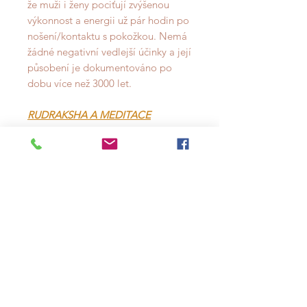
že muži i ženy pociťují zvýšenou
výkonnost a energii už pár hodin po
nošení/kontaktu s pokožkou. Nemá
žádné negativní vedlejší účinky a její
působení je dokumentováno po
dobu více než 3000 let.
RUDRAKSHA A MEDITACE
Hinduisti a Budhisti
uctívají Rudrakshu jako posvátné
semínko, které přináší mír, sílu a
ochranu. A právě pro to je to skvělý
pomocník a nástroj pro ty, kdo se
věnují meditaci. Rudrakshová mála
Vám pomůže soustředit se na
přítomnost a urovnat své myšlenky.
DÉLKA:
54 cm
KORÁLEK RUDRAKSHA:
108 ks / 8
mm