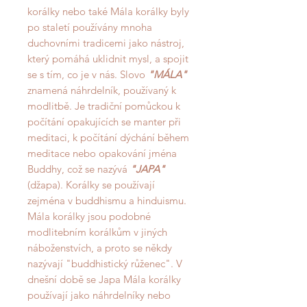
korálky nebo také Mála korálky byly
po staletí používány mnoha
duchovními tradicemi jako nástroj,
který pomáhá uklidnit mysl, a spojit
se s tím, co je v nás. Slovo
"MÁLA"
znamená náhrdelník, používaný k
modlitbě. Je tradiční pomůckou k
počítání opakujících se manter při
meditaci, k počítání dýchání během
meditace nebo opakování jména
Buddhy, což se nazývá
"JAPA"
(džapa). Korálky se používají
zejména v buddhismu a hinduismu.
Mála korálky jsou podobné
modlitebním korálkům v jiných
náboženstvích, a proto se někdy
nazývají "buddhistický růženec". V
dnešní době se Japa Mála korálky
používají jako náhrdelníky nebo