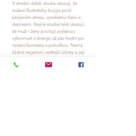
V dnešní době, studie ukazují, že
nošení Rudrakshy bojuje proti
projevům stresu, vysokému tlaku a
depresím. Stejné studie také ukazují,
že muži i ženy pociťují zvýšenou
výkonnost a energii už pár hodin po
nošení/kontaktu s pokožkou. Nemá
žádné negativní vedlejší účinky a její
působení je dokumentováno po
dobu více než 3000 let.
RUDRAKSHA A MEDITACE
Hinduisti a Budhisti
uctívají Rudrakshu jako posvátné
semínko, které přináší mír, sílu a
ochranu. A právě pro to je to skvělý
pomocník a nástroj pro ty, kdo se
věnují meditaci. Rudrakshová mála
Vám pomůže soustředit se na
přítomnost a urovnat své myšlenky.