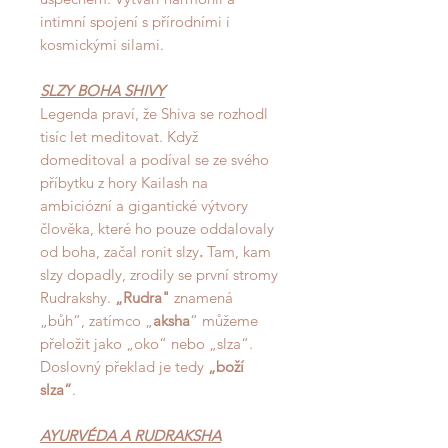
intimní spojení s přírodními i
kosmickými silami.
SLZY BOHA SHIVY
Legenda praví, že Shiva se rozhodl
tisíc let meditovat. Když
domeditoval a podíval se ze svého
příbytku z hory Kailash na
ambiciózní a gigantické výtvory
člověka, které ho pouze oddalovaly
od boha,
začal ronit slzy
.
Tam, kam
slzy dopadly, zrodily se první stromy
Rudrakshy.
„Rudra"
znamená
„bůh“, zatímco „
aksha
“ můžeme
přeložit jako „oko“ nebo „slza“.
Doslovný překlad je tedy
„boží
slza“
.
AYURVÉDA A RUDRAKSHA