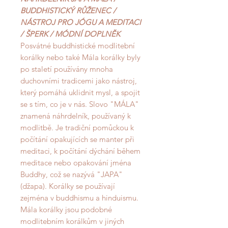
BUDDHISTICKÝ RŮŽENEC /
NÁSTROJ PRO JÓGU A MEDITACI
/ ŠPERK / MÓDNÍ DOPLNĚK
Posvátné buddhistické modlitební
korálky nebo také Mála korálky byly
po staletí používány mnoha
duchovními tradicemi jako nástroj,
který pomáhá uklidnit mysl, a spojit
se s tím, co je v nás. Slovo "MÁLA"
znamená náhrdelník, používaný k
modlitbě. Je tradiční pomůckou k
počítání opakujících se manter při
meditaci, k počítání dýchání během
meditace nebo opakování jména
Buddhy, což se nazývá "JAPA"
(džapa). Korálky se používají
zejména v buddhismu a hinduismu.
Mála korálky jsou podobné
modlitebním korálkům v jiných