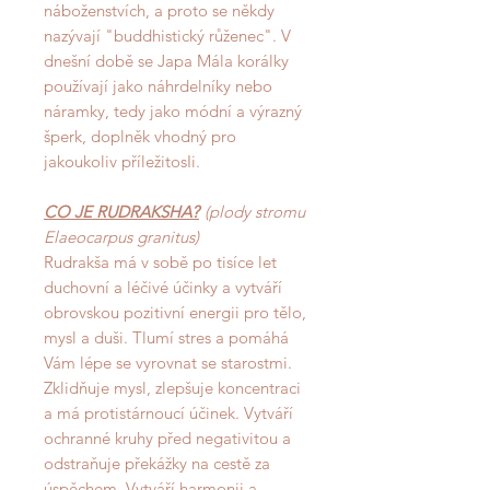
náboženstvích, a proto se někdy
nazývají "buddhistický růženec". V
dnešní době se Japa Mála korálky
používají jako náhrdelníky nebo
náramky, tedy jako módní a výrazný
šperk, doplněk vhodný pro
jakoukoliv příležitosIi.
CO JE RUDRAKSHA?
(plody stromu
Elaeocarpus granitus)
Rudrakša má v sobě po tisíce let
duchovní a léčivé účinky a vytváří
obrovskou pozitivní energii pro tělo,
mysl a duši. Tlumí stres a pomáhá
Vám lépe se vyrovnat se starostmi.
Zklidňuje mysl, zlepšuje koncentraci
a má protistárnoucí účinek. Vytváří
ochranné kruhy před negativitou a
odstraňuje překážky na cestě za
úspěchem. Vytváří harmonii a