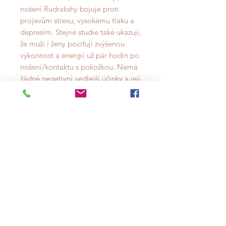
nošení Rudrakshy bojuje proti
projevům stresu, vysokému tlaku a
depresím. Stejné studie také ukazují,
že muži i ženy pociťují zvýšenou
výkonnost a energii už pár hodin po
nošení/kontaktu s pokožkou. Nemá
žádné negativní vedlejší účinky a její
působení je dokumentováno po
dobu více než 3000 let.
RUDRAKSHA A MEDITACE
Hinduisti a Budhisti
uctívají Rudrakshu jako posvátné
semínko, které přináší mír, sílu a
ochranu. A právě pro to je to skvělý
pomocník a nástroj pro ty, kdo se
věnují meditaci. Rudrakshová mála
Vám pomůže soustředit se na
přítomnost a urovnat své myšlenky.