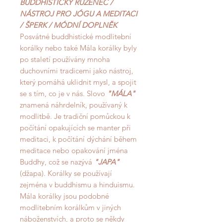
BUDDHISTICKÝ RŮŽENEC /
NÁSTROJ PRO JÓGU A MEDITACI
/ ŠPERK / MÓDNÍ DOPLNĚK
Posvátné buddhistické modlitební
korálky nebo také Mála korálky byly
po staletí používány mnoha
duchovními tradicemi jako nástroj,
který pomáhá uklidnit mysl, a spojit
se s tím, co je v nás. Slovo
"MÁLA"
znamená náhrdelník, používaný k
modlitbě. Je tradiční pomůckou k
počítání opakujících se manter při
meditaci, k počítání dýchání během
meditace nebo opakování jména
Buddhy, což se nazývá
"JAPA"
(džapa). Korálky se používají
zejména v buddhismu a hinduismu.
Mála korálky jsou podobné
modlitebním korálkům v jiných
náboženstvích, a proto se někdy