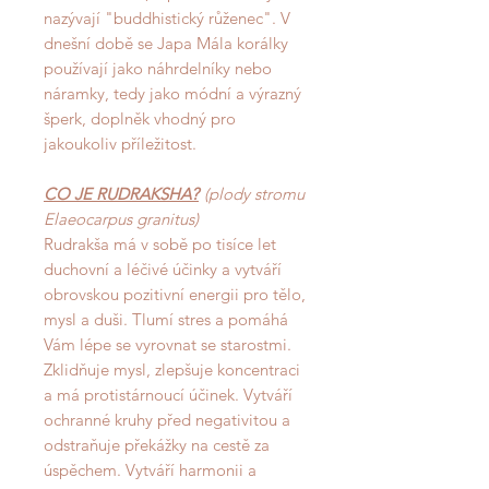
nazývají "buddhistický růženec". V
dnešní době se Japa Mála korálky
používají jako náhrdelníky nebo
náramky, tedy jako módní a výrazný
šperk, doplněk vhodný pro
jakoukoliv příležitost.
CO JE RUDRAKSHA?
(plody stromu
Elaeocarpus granitus)
Rudrakša má v sobě po tisíce let
duchovní a léčivé účinky a vytváří
obrovskou pozitivní energii pro tělo,
mysl a duši. Tlumí stres a pomáhá
Vám lépe se vyrovnat se starostmi.
Zklidňuje mysl, zlepšuje koncentraci
a má protistárnoucí účinek. Vytváří
ochranné kruhy před negativitou a
odstraňuje překážky na cestě za
úspěchem. Vytváří harmonii a