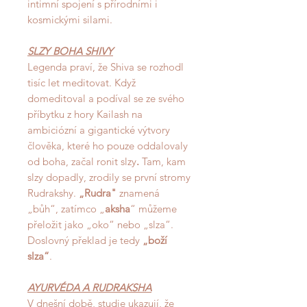
intimní spojení s přírodními i
kosmickými silami.
SLZY BOHA SHIVY
Legenda praví, že Shiva se rozhodl
tisíc let meditovat. Když
domeditoval a podíval se ze svého
příbytku z hory Kailash na
ambiciózní a gigantické výtvory
člověka, které ho pouze oddalovaly
od boha,
začal ronit slzy
.
Tam, kam
slzy dopadly, zrodily se první stromy
Rudrakshy.
„Rudra"
znamená
„bůh“, zatímco „
aksha
“ můžeme
přeložit jako „oko“ nebo „slza“.
Doslovný překlad je tedy
„boží
slza“
.
AYURVÉDA A RUDRAKSHA
V dnešní době, studie ukazují, že