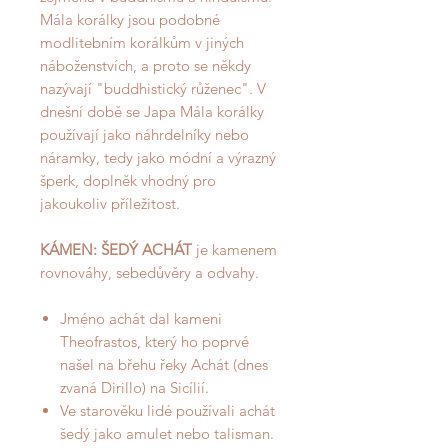
Mála korálky jsou podobné
modlitebním korálkům v jiných
náboženstvích, a proto se někdy
nazývají "buddhistický růženec". V
dnešní době se Japa Mála korálky
používají jako náhrdelníky nebo
náramky, tedy jako módní a výrazný
šperk, doplněk vhodný pro
jakoukoliv příležitost.
KÁMEN: ŠEDÝ ACHÁT
je kamenem
rovnováhy, sebedůvěry a odvahy.
Jméno achát dal kameni
Theofrastos, který ho poprvé
našel na břehu řeky Achát (dnes
zvaná Dirillo) na Sicílií.
Ve starověku lidé používali achát
šedý jako amulet nebo talisman.