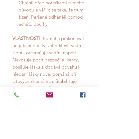
Chránil před horečkami různého
původu a věřilo se také, že tlumí
žízeň. Peršané odháněli pomocí
achátu bouřky.
VLASTNOSTI:
Pomáhá překonávat
negativní pocity, zahořklost, vnitřní
zlobu, odstraňuje vnitřní napětí.
Navozuje pocit bezpečí a jistoty,
posiluje lásku a dodává odvahu k
hledání lásky nové, pomáhá při
citových zklamáních. Stabilizuje
auru, ruší a přetváří negativní
energie. Výborný ochranný kámen
pro malé děti. Šedý achát má
projektivní energii a náleží elementu
ohně. Je ochranným kamenem,
zmírňuje stresové stavy a obnovuje
tělesnou energii.