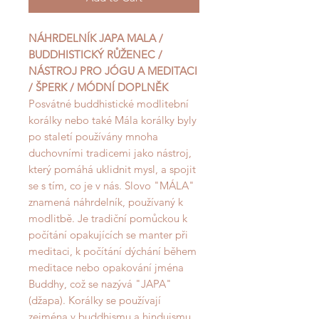
NÁHRDELNÍK JAPA MALA /
BUDDHISTICKÝ RŮŽENEC /
NÁSTROJ PRO JÓGU A MEDITACI
/ ŠPERK / MÓDNÍ DOPLNĚK
Posvátné buddhistické modlitební
korálky nebo také Mála korálky byly
po staletí používány mnoha
duchovními tradicemi jako nástroj,
který pomáhá uklidnit mysl, a spojit
se s tím, co je v nás. Slovo "MÁLA"
znamená náhrdelník, používaný k
modlitbě. Je tradiční pomůckou k
počítání opakujících se manter při
meditaci, k počítání dýchání během
meditace nebo opakování jména
Buddhy, což se nazývá "JAPA"
(džapa). Korálky se používají
zejména v buddhismu a hinduismu.