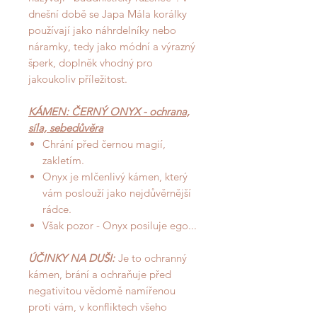
dnešní době se Japa Mála korálky
používají jako náhrdelníky nebo
náramky, tedy jako módní a výrazný
šperk, doplněk vhodný pro
jakoukoliv příležitost.
KÁMEN: ČERNÝ ONYX - ochrana,
síla, sebedůvěra
Chrání před černou magií,
zakletím.
Onyx je mlčenlivý kámen, který
vám poslouží jako nejdůvěrnější
rádce.
Však pozor - Onyx posiluje ego...
ÚČINKY NA DUŠI:
Je to ochranný
kámen, brání a ochraňuje před
negativitou vědomě namířenou
proti vám, v konfliktech všeho