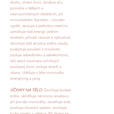
druhu, chrání život, dodává sílu,
pomáhá v těžkých a
nesrozumitelných obdobích, při
mimořádném fyzickém i citovém
vypětí, spojuje s jednotou vesmíru,
zaměřuje naši energii jedním
směrem, přináší ráznost a vytrvalost,
dovoluje stát se pány svého osudu,
poskytuje poučení z minulosti,
zvyšuje sebedůvěru a sebekontrolu,
léčí stará traumata ovlivňující
současný život, snižuje strach a
obavy. Udržuje v těle rovnováhu
energiíjing a jang.
ÚČINKY NA TĚLO:
Zmírňuje bolesti
srdce, uklidňuje nervovou soustavu
při poruše rovnováhy, zaostřuje zrak,
posiluje imunitní systém, zmírňuje
kožní záněty a infekce. Při léčení se