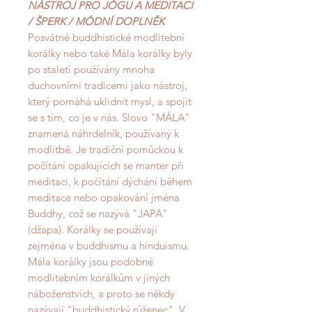
NÁSTROJ PRO JÓGU A MEDITACI
/ ŠPERK / MÓDNÍ DOPLNĚK
Posvátné buddhistické modlitební
korálky nebo také Mála korálky byly
po staletí používány mnoha
duchovními tradicemi jako nástroj,
který pomáhá uklidnit mysl, a spojit
se s tím, co je v nás. Slovo "MÁLA"
znamená náhrdelník, používaný k
modlitbě. Je tradiční pomůckou k
počítání opakujících se manter při
meditaci, k počítání dýchání během
meditace nebo opakování jména
Buddhy, což se nazývá "JAPA"
(džapa). Korálky se používají
zejména v buddhismu a hinduismu.
Mála korálky jsou podobné
modlitebním korálkům v jiných
náboženstvích, a proto se někdy
nazývají "buddhistický růženec". V