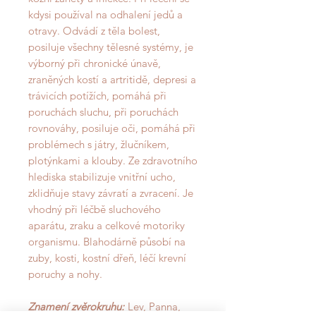
kdysi používal na odhalení jedů a
otravy. Odvádí z těla bolest,
posiluje všechny tělesné systémy, je
výborný při chronické únavě,
zraněných kostí a artritidě, depresi a
trávicích potížích, pomáhá při
poruchách sluchu, při poruchách
rovnováhy, posiluje oči, pomáhá při
problémech s játry, žlučníkem,
plotýnkami a klouby. Ze zdravotního
hlediska stabilizuje vnitřní ucho,
zklidňuje stavy závratí a zvracení. Je
vhodný při léčbě sluchového
aparátu, zraku a celkové motoriky
organismu. Blahodárně působí na
zuby, kosti, kostní dřeň, léčí krevní
poruchy a nohy.
Znamení zvěrokruhu:
Lev, Panna,