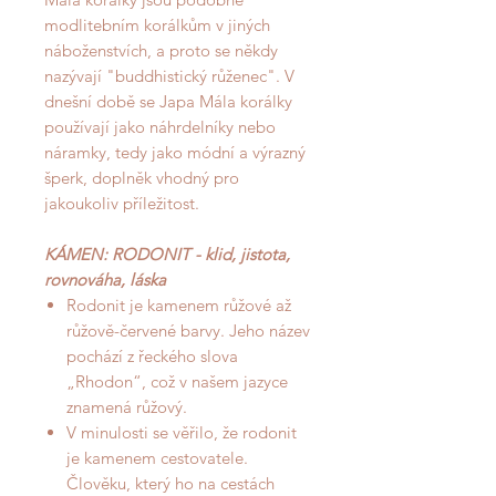
modlitebním korálkům v jiných
náboženstvích, a proto se někdy
nazývají "buddhistický růženec". V
dnešní době se Japa Mála korálky
používají jako náhrdelníky nebo
náramky, tedy jako módní a výrazný
šperk, doplněk vhodný pro
jakoukoliv příležitost.
KÁMEN: RODONIT - klid, jistota,
rovnováha, láska
Rodonit je kamenem růžové až
růžově-červené barvy. Jeho název
pochází z řeckého slova
„Rhodon“, což v našem jazyce
znamená růžový.
V minulosti se věřilo, že rodonit
je kamenem cestovatele.
Člověku, který ho na cestách