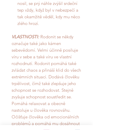
nosil, se prý náhle zvýšil srdeční
tep vždy, když byl v nebezpečí a
tak okamžitě věděl, kdy mu něco
zlého hrozí.
VLASTNOSTI:
Rodonit se někdy
označuje také jako kámen
sebevědomí. Velmi účinně posiluje
víru v sebe a také víru ve vlastní
rozhodnutí. Rodonit pomáhá také
zvládat chaos a přináší klid do všech
extrémních situací. Dodává člověku
trpělivost, čímž také zlepšuje jeho
schopnost se rozhodovat. Stejně
zvyšuje schopnost soustředit se.
Pomáhá relaxovat a obecně
nastoluje u člověka rovnováhu.
Očišťuje člověka od emocionálních
problémů a pomáhá mu dosáhnout