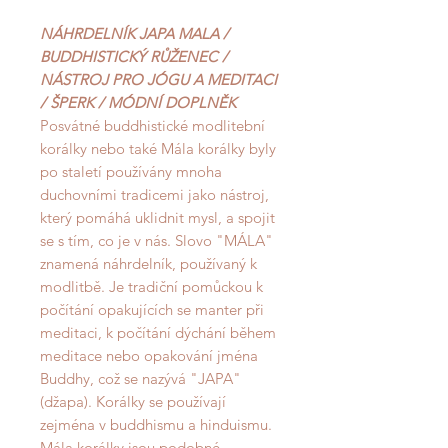
NÁHRDELNÍK JAPA MALA /
BUDDHISTICKÝ RŮŽENEC /
NÁSTROJ PRO JÓGU A MEDITACI
/ ŠPERK / MÓDNÍ DOPLNĚK
Posvátné buddhistické modlitební
korálky nebo také Mála korálky byly
po staletí používány mnoha
duchovními tradicemi jako nástroj,
který pomáhá uklidnit mysl, a spojit
se s tím, co je v nás. Slovo "MÁLA"
znamená náhrdelník, používaný k
modlitbě. Je tradiční pomůckou k
počítání opakujících se manter při
meditaci, k počítání dýchání během
meditace nebo opakování jména
Buddhy, což se nazývá "JAPA"
(džapa). Korálky se používají
zejména v buddhismu a hinduismu.
Mála korálky jsou podobné