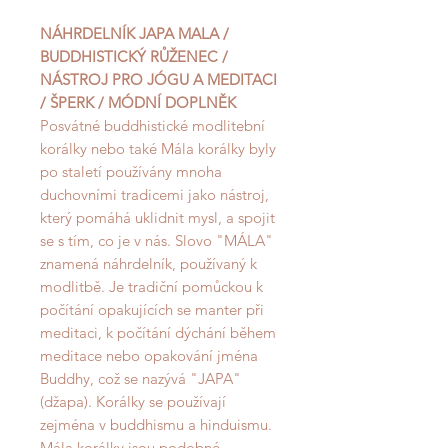
NÁHRDELNÍK JAPA MALA /
BUDDHISTICKÝ RŮŽENEC /
NÁSTROJ PRO JÓGU A MEDITACI
/ ŠPERK / MÓDNÍ DOPLNĚK
Posvátné buddhistické modlitební
korálky nebo také Mála korálky byly
po staletí používány mnoha
duchovními tradicemi jako nástroj,
který pomáhá uklidnit mysl, a spojit
se s tím, co je v nás. Slovo "MÁLA"
znamená náhrdelník, používaný k
modlitbě. Je tradiční pomůckou k
počítání opakujících se manter při
meditaci, k počítání dýchání během
meditace nebo opakování jména
Buddhy, což se nazývá "JAPA"
(džapa). Korálky se používají
zejména v buddhismu a hinduismu.
Mála korálky jsou podobné