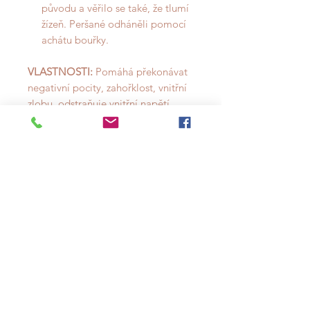
původu a věřilo se také, že tlumí
žízeň. Peršané odháněli pomocí
achátu bouřky.
VLASTNOSTI:
Pomáhá překonávat
negativní pocity, zahořklost, vnitřní
zlobu, odstraňuje vnitřní napětí.
Navozuje pocit bezpečí a jistoty,
posiluje lásku a dodává odvahu k
hledání lásky nové, pomáhá při
citových zklamáních. Stabilizuje
auru, ruší a přetváří negativní
energie. Výborný ochranný kámen
pro malé děti. Šedý achát má
projektivní energii a náleží elementu
ohně. Je ochranným kamenem,
zmírňuje stresové stavy a obnovuje
tělesnou energii.