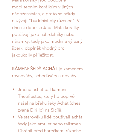
modlitebním korálkům v jiných
náboženstvích, a proto se někdy
nazývají "buddhistický růženec". V
dnešní době se Japa Mála korálky
používají jako náhrdelníky nebo
náramky, tedy jako módní a výrazný
šperk, doplněk vhodný pro
jakoukoliv příležitost.
KÁMEN: ŠEDÝ ACHÁT
je kamenem
rovnováhy, sebedůvěry a odvahy.
Jméno achát dal kameni
Theofrastos, který ho poprvé
našel na břehu řeky Achát (dnes
zvaná Dirillo) na Sicílií.
Ve starověku lidé používali achát
šedý jako amulet nebo talisman.
Chránil před horečkami různého