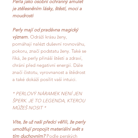
Perla jako osobní ochranný amulet
je ztělesněním lásky, štěstí, moci a
moudrosti
Perly mají od pradávna magický
význam.
Odráží krásu ženy,
pomáhají nalézt duševní rovnováhu,
pokoru, značí podstatu ženy. Také se
říká, že perly přináší štěstí a zdraví,
chrání před negativní energií. Dále
značí čistotu, vyrovnanost a štědrost
a také dokáží posílit vaší intuici.
* PERLOVÝ NÁRAMEK NENÍ JEN
ŠPERK. JE TO LEGENDA, KTEROU
MŮŽEŠ NOSIT *
Víte, že už naši předci věřili, že perly
umožňují propojit materiální svět s
tím duchovní
m?
Podle perských