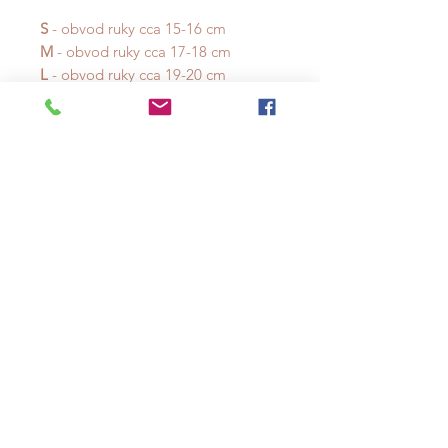
S
- obvod ruky cca 15-16 cm
M
- obvod ruky cca 17-18 cm
L
- obvod ruky cca 19-20 cm
DODÁNÍ:
zaslání 3 - 5 pracovních
dní po zaplacení objednávky
VRÁCENÍ:
30 dní od doručení
objednávky
**Cena je za 1 kus náramku, který
ale můžete kombinovat libovolně s
dalšími náramky z kolekce, jak
můžete vidět na obrázcích.**
*Perly a drahé kameny jsou přírodní
materiál a každý korálek je originál.
Jednotlivé kusy se mohou mírně lišit
zabarvením a kresbou.*