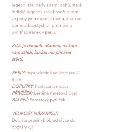
legend jsou perly slzami bohů, staré
indické legendy zase hovoří o tom,
že perly jsou měsíční rosou, která se
pomocí božských sil proměnila
uvnitř schránek v perlu.
Když je darujete někomu, na kom
vám záleží, budou mu přinášet
štěstí.
PERLY:
nepravidelná velikost cca 7-
8 cm
DOPLŇKY:
Pozlacená mosaz
PŘÍVĚŠEK:
Leštěná nerezová ocel
BALENÍ:
Sametový pytlíček
VELIKOST NÁRAMKU!!
Dopište prosím k objednávce do
poznámky!